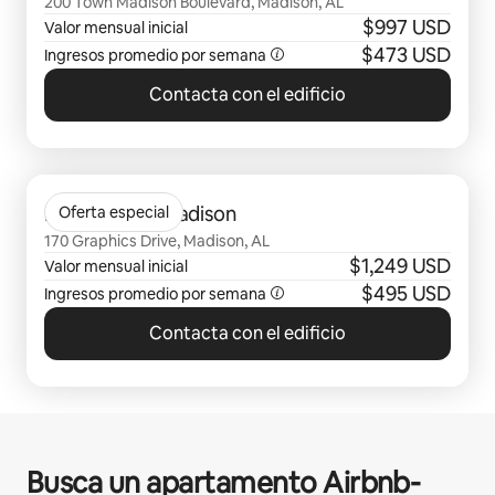
200 Town Madison Boulevard, Madison, AL
$997 USD
Valor mensual inicial
$473 USD
Ingresos promedio por semana
Contacta con el edificio
Se muestran0 de 0 elementos
Livano Town Madison
Oferta especial
170 Graphics Drive, Madison, AL
$1,249 USD
Valor mensual inicial
$495 USD
Ingresos promedio por semana
Contacta con el edificio
Busca un apartamento Airbnb-