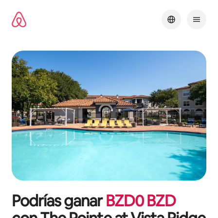
Omite
el
contenido
Podrías ganar
BZD
0
BZD