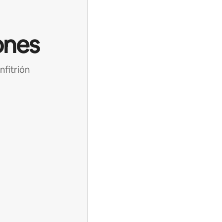
ones
nfitrión