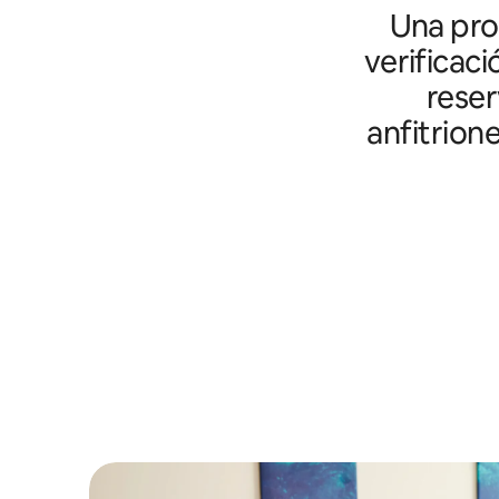
Una prot
verificaci
reser
anfitrion