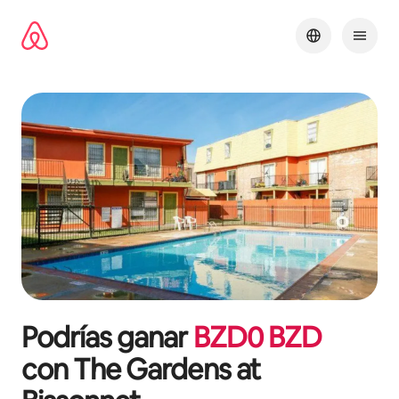
Omite
el
contenido
Podrías ganar
BZD
0
BZD
con
The Gardens at