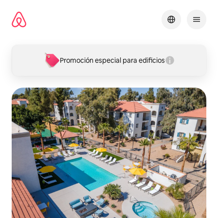
Omite
el
contenido
Promoción especial para edificios