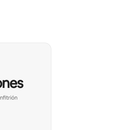
ones
nfitrión