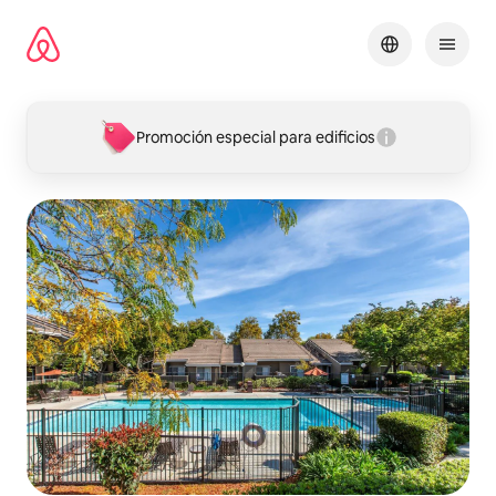
Omite
el
contenido
Promoción especial para edificios