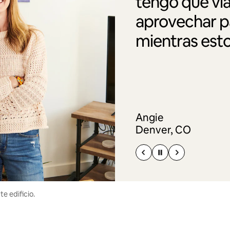
tengo que via
aprovechar pa
mientras esto
Angie
Denver, CO
e edificio.