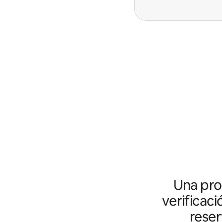
Una prot
verificaci
reser