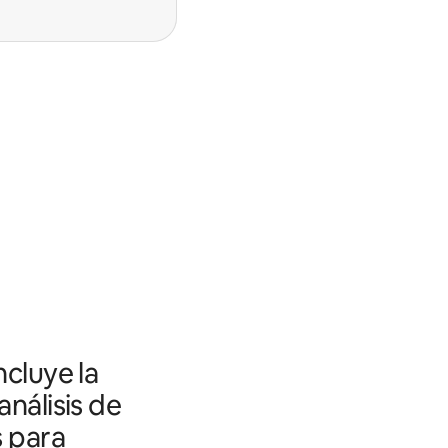
ncluye la
análisis de
s para