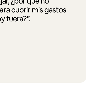
jar, ¿por qué no
ra cubrir mis gastos
y fuera?”.