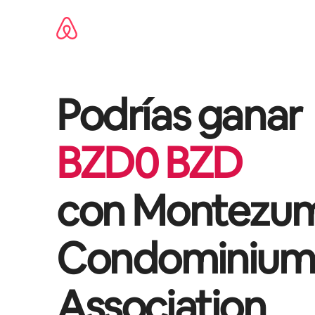
Omite
el
contenido
Podrías ganar
BZD
0
BZD
con
Montezu
Condominium
Association