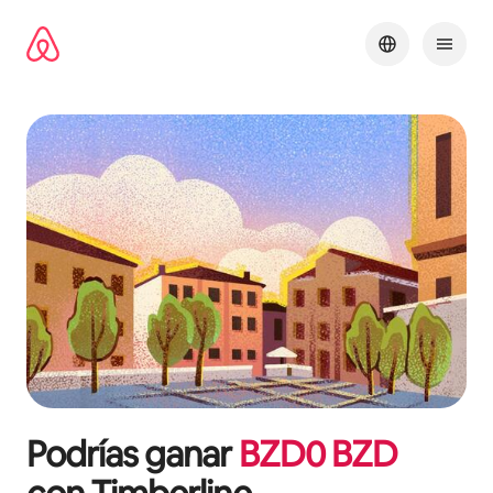
Omite
el
contenido
Podrías ganar
BZD
0
BZD