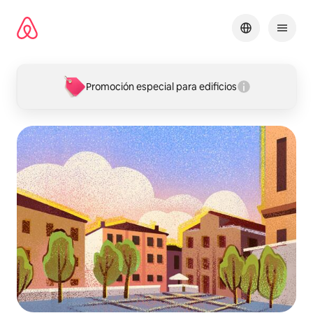
Omite
el
contenido
Promoción especial para edificios