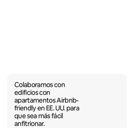
Colaboramos con edificios con apartamento
Colaboramos
con
edificios con
apartamentos
Airbnb-
friendly
en EE. UU. para
que sea más fácil
anfitrionar.