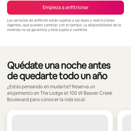
Empieza a anfitrionar
Los servicios de anfitrión están sujetos a las leyes y restricciones
vigentes, que pueden cambiar con el tiempo. La disponibilidad de la
vivienda no se garantiza y está sujeta a cambios.
Podrías ganar BZD3319 al mes
Quédate una noche antes
Se muestran0 de 0 elementos
de quedarte todo un año
¿Estás pensando en mudarte? Reserva un
alojamiento en The Lodge at 100 W Beaver Creek
Boulevard para conocer la vida local.