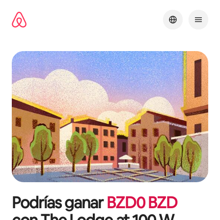
Omite
el
contenido
Podrías ganar
BZD
0
BZD