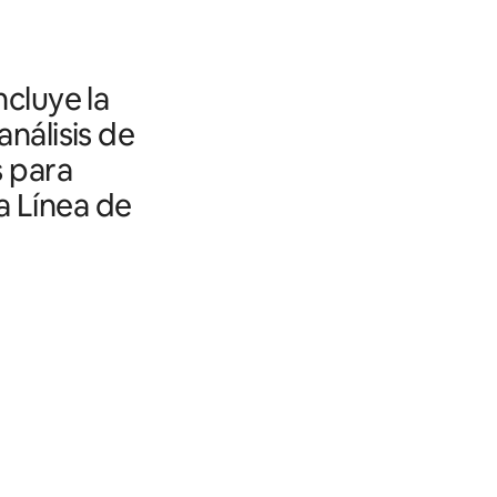
ncluye la
análisis de
s para
a Línea de