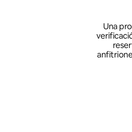
Una prot
verificaci
reser
anfitrion