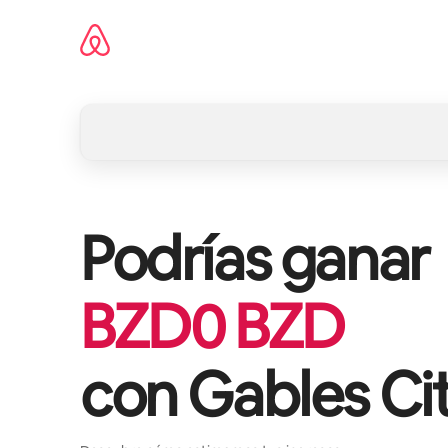
Omite
el
contenido
Podrías ganar
BZD
0
BZD
con
Gables Ci