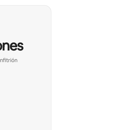
ones
nfitrión