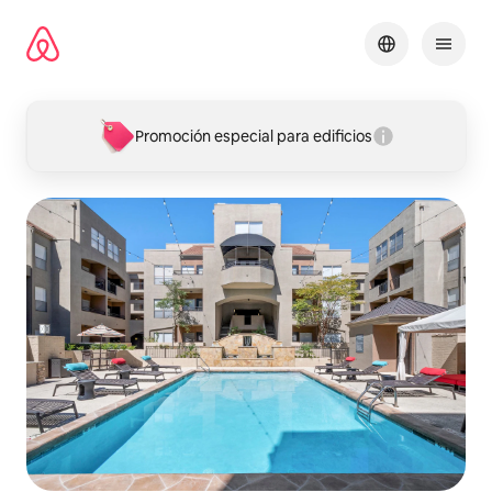
Omite
el
contenido
Promoción especial para edificios