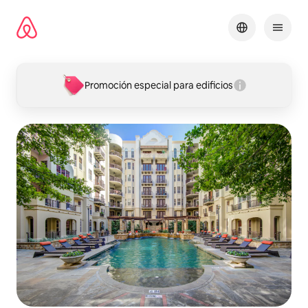
Omite
el
contenido
Promoción especial para edificios