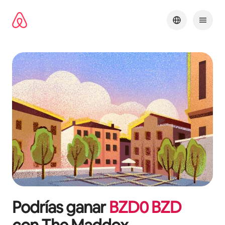
Omite
el
contenido
Podrías ganar
BZD
0
BZD