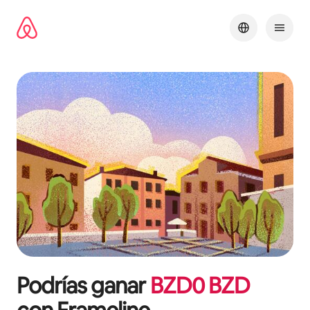
Omite
el
contenido
Podrías ganar
BZD
0
BZD