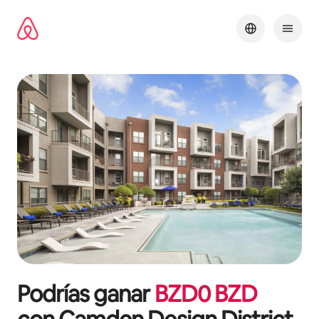
Omite
el
contenido
Podrías ganar
BZD
0
BZD