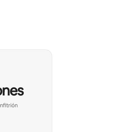
ones
nfitrión