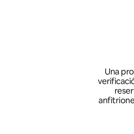
Una prot
verificaci
reser
anfitrion