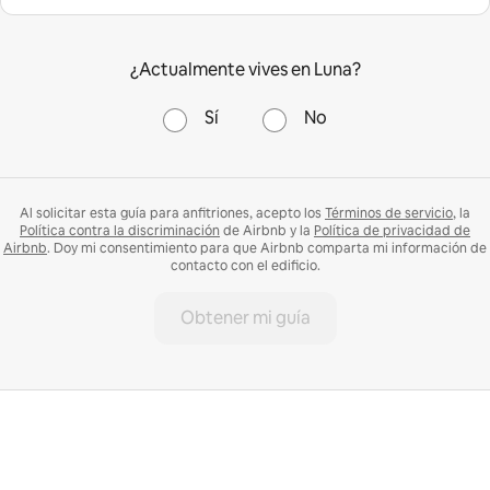
¿Actualmente vives en Luna?
Sí
No
Al solicitar esta guía para anfitriones, acepto los
Términos de servicio
, la
Política contra la discriminación
de Airbnb y la
Política de privacidad de
Airbnb
. Doy mi consentimiento para que Airbnb comparta mi información de
contacto con el edificio.
Obtener mi guía