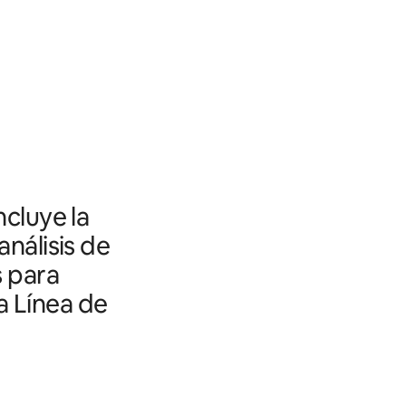
ncluye la
análisis de
s para
a Línea de