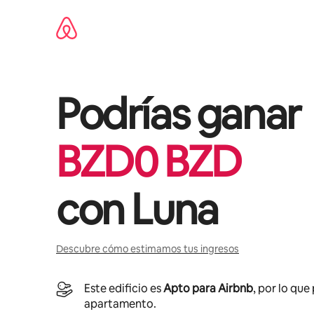
Omite
el
contenido
Podrías ganar
BZD
0
BZD
con
Luna
Descubre cómo estimamos tus ingresos
Este edificio es
Apto para Airbnb
, por lo que
apartamento.