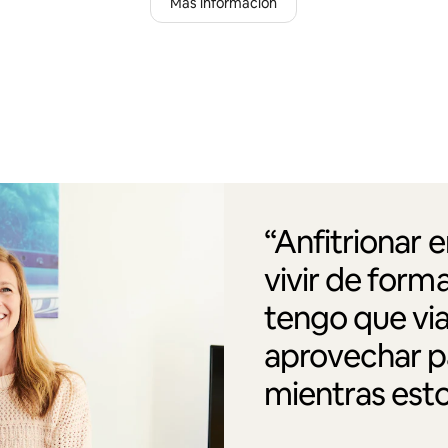
Más información
“Anfitrionar 
vivir de form
tengo que via
aprovechar pa
mientras esto