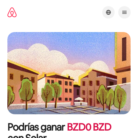
Omite
el
contenido
Podrías ganar
BZD
0
BZD