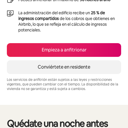
La administración del edificio recibe un
25 % de
ingresos compartidos
de los cobros que obtienes en
Airbnb, lo que se refleja en el cálculo de ingresos
potenciales.
Empieza a anfitrionar
Conviértete en residente
Los servicios de anfitrión están sujetos a las leyes y restricciones
vigentes, que pueden cambiar con el tiempo. La disponibilidad de la
vivienda no se garantiza y está sujeta a cambios.
Podrías ganar BZD1546 al mes
Quédate una noche antes
Se muestran0 de 0 elementos