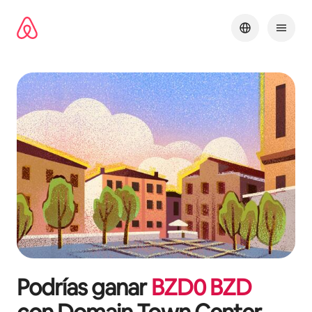
Omite
el
contenido
Podrías ganar
BZD
0
BZD