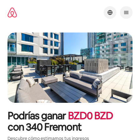
Omite
el
contenido
Podrías ganar
BZD
0
BZD
con
340 Fremont
Descubre cómo estimamos tus ingresos