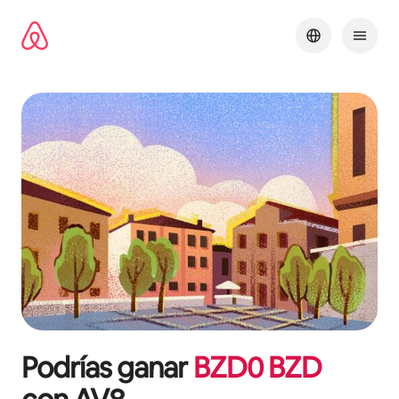
Omite
el
contenido
Podrías ganar
BZD
0
BZD