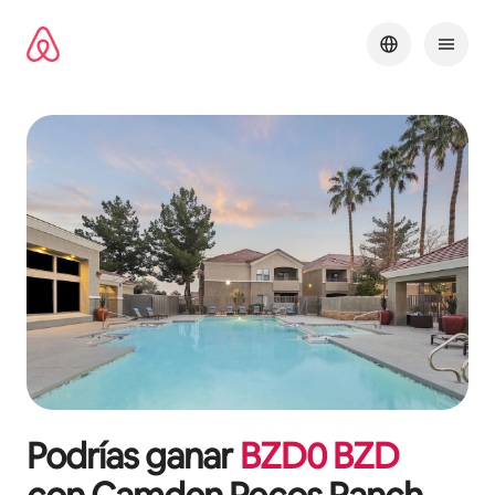
Omite
el
contenido
Podrías ganar
BZD
0
BZD