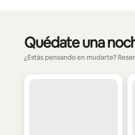
Podrías ganar BZD1461 al mes
Quédate una noch
Se muestran0 de 0 elementos
¿Estás pensando en mudarte? Reserv