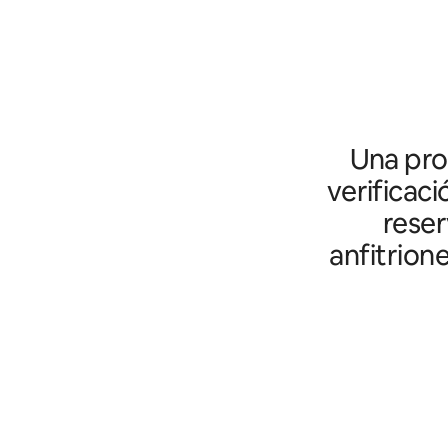
Una prot
verificaci
reser
anfitrion