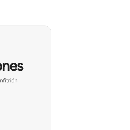
ones
nfitrión