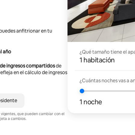
 puedes anfitrionar en tu
l año
¿Qué tamaño tiene el ap
1 habitación
 de ingresos compartidos
de
efleja en el cálculo de ingresos
¿Cuántas noches vas a an
esidente
1 noche
nes vigentes, que pueden cambiar con el
ujeta a cambios.