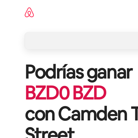
Omite
el
contenido
Podrías ganar
BZD
0
BZD
con
Camden T
Street