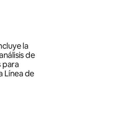
ncluye la
análisis de
s para
a Línea de