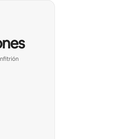
ones
nfitrión