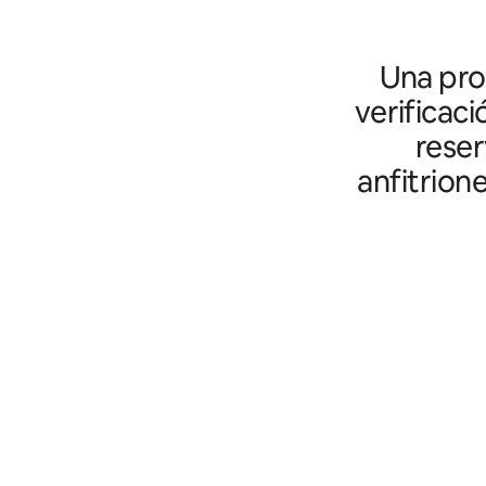
Una prot
verificaci
reser
anfitrion