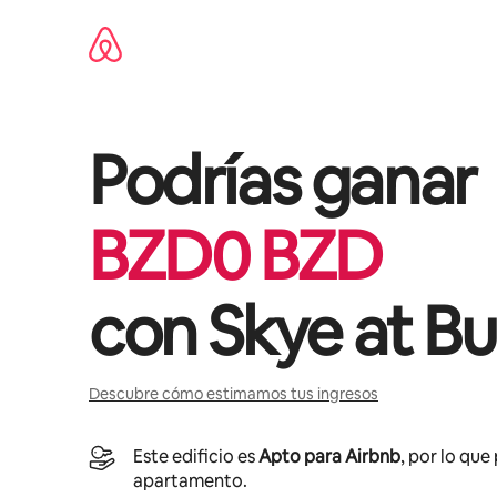
Omite
el
contenido
Podrías ganar
BZD
0
BZD
con
Skye at Bu
Descubre cómo estimamos tus ingresos
Este edificio es
Apto para Airbnb
, por lo que
apartamento.