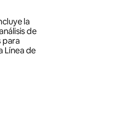
ncluye la
análisis de
s para
a Línea de