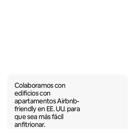
Colaboramos con edificios con apartamento
Colaboramos
con
edificios con
apartamentos
Airbnb-
friendly
en EE. UU. para
que sea más fácil
anfitrionar.