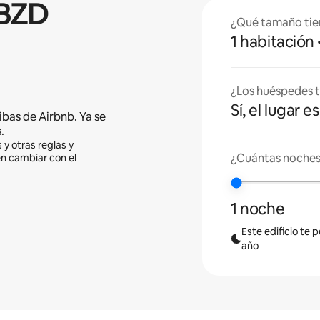
BZD
¿Qué tamaño tie
1 habitación
¿Los huéspedes t
Sí, el lugar 
ibas de Airbnb. Ya se
.
 y otras reglas y
¿Cuántas noches 
en cambiar con el
1 noche
Este edificio te 
año