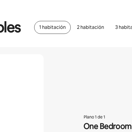
bles
1 habitación
2 habitación
3 habit
Plano 1 de 1
One Bedroom