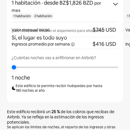
1 habitación
· desde BZ$1,826 BZD
por
mes
1 habitación
2 habitación
1 
$745 USD
Valor mensual inicial
Va
¿Los huéspedes tendrán el alojamiento para ellos solos?
Sí, el lugar es todo suyo
$416 USD
Ingresos promedio
por semana
In
¿Cuántas noches vas a anfitrionar en Airbnb?
1 noche
Este edificio te permite recibir huéspedes por hasta
180 noches al año
Este edificio recibirá un
25 %
de los cobros que recibas de
Airbnb. Ya se refleja en la estimación de los ingresos
potenciales.
Se aplican los límites de noches, el reparto de los ingresos y otras