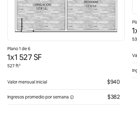
Pl
1
53
Plano 1 de 6
1x1 527 SF
Va
527 ft²
In
$940
Valor mensual inicial
$382
Ingresos promedio
por semana