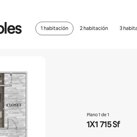
bles
1 habitación
2 habitación
3 habit
Plano 1 de 1
1X1 715 Sf