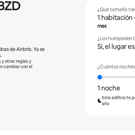
BZD
¿Qué tamaño tie
1 habitación
mes
¿Los huéspedes t
Sí, el lugar 
ibas de Airbnb. Ya se
.
 y otras reglas y
¿Cuántas noches 
en cambiar con el
1 noche
Este edificio te 
año