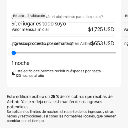
Estudio
2 habitación
E
¿Los huéspedes tendrán el alojamiento para ellos solos?
Sí, el lugar es todo suyo
$1,725 USD
Valor mensual inicial
Va
$653 USD
Ingresos promedio
por semana
In
¿Cuántas noches vas a anfitrionar en Airbnb?
1 noche
Este edificio te permite recibir huéspedes por hasta
120 noches al año
Este edificio recibirá un
25 %
de los cobros que recibas de
Airbnb. Ya se refleja en la estimación de los ingresos
potenciales.
Se aplican los límites de noches, el reparto de los ingresos y otras
reglas y restricciones, así como las normativas locales, que pueden
cambiar con el tiempo.