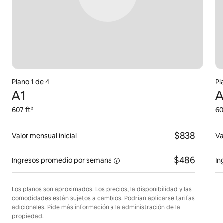
Plano 1 de 4
Pl
A1
A
607 ft²
60
$838
Valor mensual inicial
Va
$486
Ingresos promedio
por semana
In
Los planos son aproximados. Los precios, la disponibilidad y las
comodidades están sujetos a cambios. Podrían aplicarse tarifas
adicionales. Pide más información a la administración de la
propiedad.