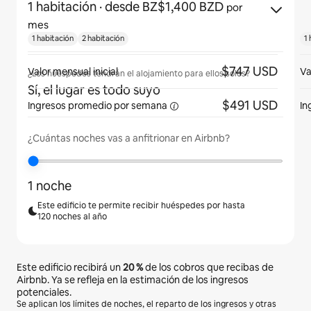
1 habitación
· desde BZ$1,400 BZD
por
mes
1 habitación
2 habitación
1 
$747 USD
Valor mensual inicial
Va
¿Los huéspedes tendrán el alojamiento para ellos solos?
Sí, el lugar es todo suyo
$491 USD
Ingresos promedio
por semana
In
¿Cuántas noches vas a anfitrionar en Airbnb?
1 noche
Este edificio te permite recibir huéspedes por hasta
120 noches al año
Este edificio recibirá un
20 %
de los cobros que recibas de
Airbnb. Ya se refleja en la estimación de los ingresos
potenciales.
Se aplican los límites de noches, el reparto de los ingresos y otras