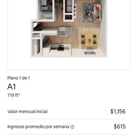
Plano 1 de 1
A1
719 ft²
$1,156
Valor mensual inicial
$615
Ingresos promedio
por semana