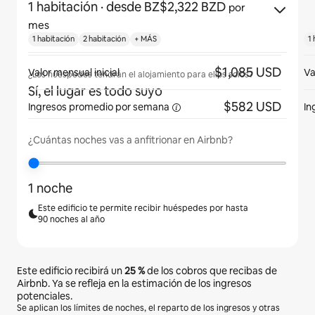
1 habitación
· desde BZ$2,322 BZD
por
mes
1 habitación
2 habitación
+ MÁS
1 
$1,085 USD
Valor mensual inicial
Va
¿Los huéspedes tendrán el alojamiento para ellos solos?
Sí, el lugar es todo suyo
$582 USD
Ingresos promedio
por semana
In
¿Cuántas noches vas a anfitrionar en Airbnb?
1 noche
Este edificio te permite recibir huéspedes por hasta
90 noches al año
Este edificio recibirá un
25 %
de los cobros que recibas de
Airbnb. Ya se refleja en la estimación de los ingresos
potenciales.
Se aplican los límites de noches, el reparto de los ingresos y otras