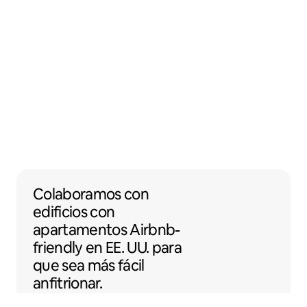
Colaboramos con edificios con apartamento
Colaboramos
con
edificios con
apartamentos
Airbnb-
friendly
en EE. UU. para
que sea más fácil
anfitrionar.