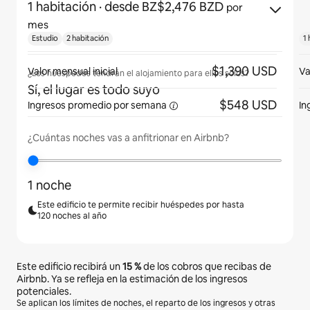
1 habitación
· desde BZ$2,476 BZD
por
mes
Estudio
2 habitación
1 
$1,390 USD
Valor mensual inicial
Va
¿Los huéspedes tendrán el alojamiento para ellos solos?
Sí, el lugar es todo suyo
$548 USD
Ingresos promedio
por semana
In
¿Cuántas noches vas a anfitrionar en Airbnb?
1 noche
Este edificio te permite recibir huéspedes por hasta
120 noches al año
Este edificio recibirá un
15 %
de los cobros que recibas de
Airbnb. Ya se refleja en la estimación de los ingresos
potenciales.
Se aplican los límites de noches, el reparto de los ingresos y otras