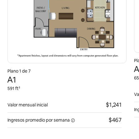
Pl
A
Plano 1 de 7
A1
65
591 ft²
Va
$1,241
Valor mensual inicial
In
$467
Ingresos promedio
por semana