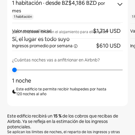
1 habitación
· desde BZ$4,186 BZD
por
mes
1 habitación
1 
$1,714 USD
Valor mensual inicial
Va
¿Los huéspedes tendrán el alojamiento para ellos solos?
Sí, el lugar es todo suyo
$610 USD
Ingresos promedio
por semana
In
¿Cuántas noches vas a anfitrionar en Airbnb?
1 noche
Este edificio te permite recibir huéspedes por hasta
120 noches al año
Este edificio recibirá un
15 %
de los cobros que recibas de
Airbnb. Ya se refleja en la estimación de los ingresos
potenciales.
Se aplican los límites de noches, el reparto de los ingresos y otras