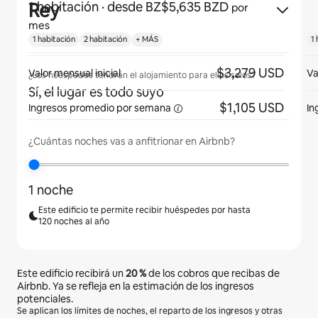
Rey
1 habitación
· desde BZ$5,635 BZD
por
mes
1 habitación
2 habitación
+ MÁS
1 
$3,279 USD
Valor mensual inicial
Va
¿Los huéspedes tendrán el alojamiento para ellos solos?
Sí, el lugar es todo suyo
$1,105 USD
Ingresos promedio
por semana
In
¿Cuántas noches vas a anfitrionar en Airbnb?
1 noche
Este edificio te permite recibir huéspedes por hasta
120 noches al año
Este edificio recibirá un
20 %
de los cobros que recibas de
Airbnb. Ya se refleja en la estimación de los ingresos
potenciales.
Se aplican los límites de noches, el reparto de los ingresos y otras