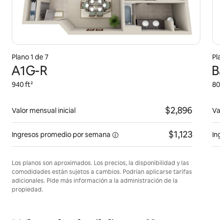
Plano 1 de 7
Pl
A1G-R
B
940 ft²
80
$2,896
Valor mensual inicial
Va
$1,123
Ingresos promedio
por semana
In
Los planos son aproximados. Los precios, la disponibilidad y las
comodidades están sujetos a cambios. Podrían aplicarse tarifas
adicionales. Pide más información a la administración de la
propiedad.