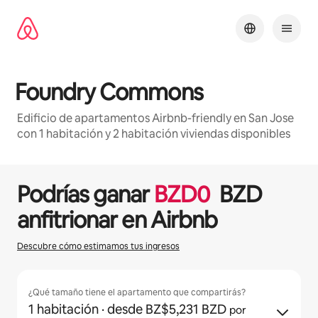
Omite
el
contenido
Foundry Commons
Edificio de apartamentos Airbnb-friendly en San Jose
con 1 habitación y 2 habitación viviendas disponibles
1 / 29
Se muestran0 de 0 elementos
Podrías ganar
BZD
0
BZD
anfitrionar en Airbnb
Descubre cómo estimamos tus ingresos
¿Qué tamaño tiene el apartamento que compartirás?
1 habitación
· desde BZ$5,231 BZD
por