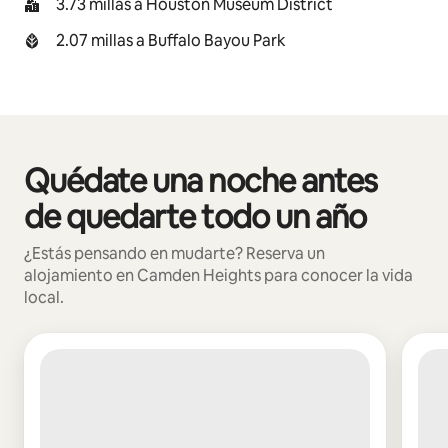
3.73 millas a Houston Museum District
2.07 millas a Buffalo Bayou Park
Quédate una noche antes
Se muestran0 de 0 elementos
de quedarte todo un año
¿Estás pensando en mudarte? Reserva un
alojamiento en Camden Heights para conocer la vida
local.