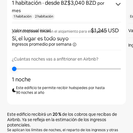
1 habitación
· desde BZ$3,040 BZD
por
mes
1 habitación
2 habitación
E
$1,245 USD
Valor mensual inicial
Va
¿Los huéspedes tendrán el alojamiento para ellos solos?
Sí, el lugar es todo suyo
Ingresos promedio
por semana
In
¿Cuántas noches vas a anfitrionar en Airbnb?
1 noche
Este edificio te permite recibir huéspedes por hasta
90 noches al año
Este edificio recibirá un
20 %
de los cobros que recibas de
Airbnb. Ya se refleja en la estimación de los ingresos
potenciales.
Se aplican los límites de noches, el reparto de los ingresos y otras