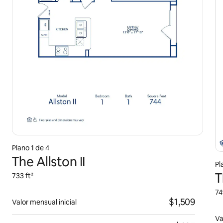
Plano 1 de 4
The Allston II
Pl
T
733 ft²
74
$1,509
Valor mensual inicial
Va