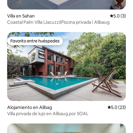
Villa en Sahan
Calificació
5.0 (3)
Coastal Palm Villa |Jacuzzi|Piscina privada | Alibaug
Favorito entre huéspedes
Favorito entre huéspedes
Alojamiento en Alibag
Calificación
5.0 (23)
Villa privada de lujo en Alibaug por SOAL