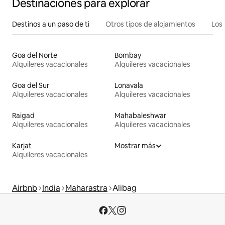
Destinaciones para explorar
Destinos a un paso de ti
Otros tipos de alojamientos
Los 
Goa del Norte
Bombay
Alquileres vacacionales
Alquileres vacacionales
Goa del Sur
Lonavala
Alquileres vacacionales
Alquileres vacacionales
Raigad
Mahabaleshwar
Alquileres vacacionales
Alquileres vacacionales
Karjat
Mostrar más
Alquileres vacacionales
Airbnb
India
Maharastra
Alibag