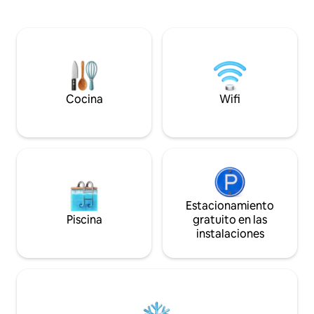
24X7 Amplio esta
privado y seguro, conserje, TV, Wifi, etc.
Instalaciones de 
son algunas de las comodidades que se
1530 pies cuadrad
ofrecen. Un cocinero interno también
de la villa Terraza 
está disponible por una tarifa de 2500 al
contemplar las est
día para las 3 comidas y comestibles
embarcadero de 
según el costo. Saben cocinar comida
tranquila con can
india, konkani, barbacoa, chaat, etc.
limpia, ordenada 
Todo es comida casera recién preparada
Cocina
Wifi
Comida deliciosa
(vegetariana y no vegetariana).
Estacionamiento
Piscina
gratuito en las
instalaciones