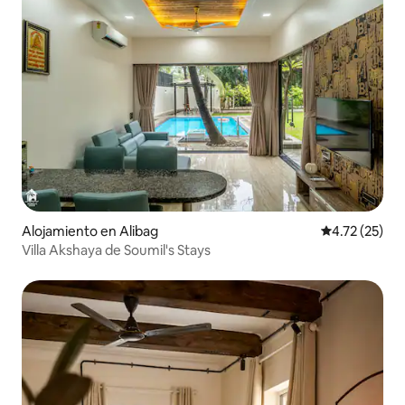
Alojamiento en Alibag
Calificación 
4.72 (25)
Villa Akshaya de Soumil's Stays