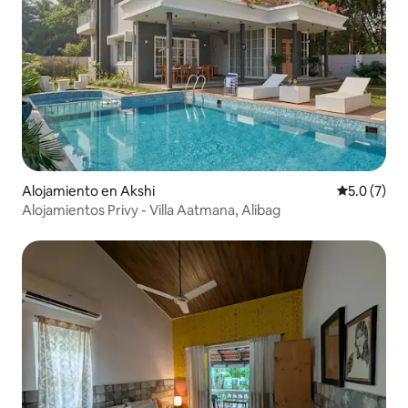
Alojamiento en Akshi
Calificació
5.0 (7)
Alojamientos Privy - Villa Aatmana, Alibag