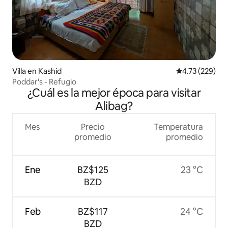
Villa en Kashid
Calificación p
4.73 (229)
Poddar's - Refugio
¿Cuál es la mejor época para visitar
Alibag?
Mes
Precio
Temperatura
promedio
promedio
Ene
BZ$125
23 °C
BZD
Feb
BZ$117
24 °C
BZD