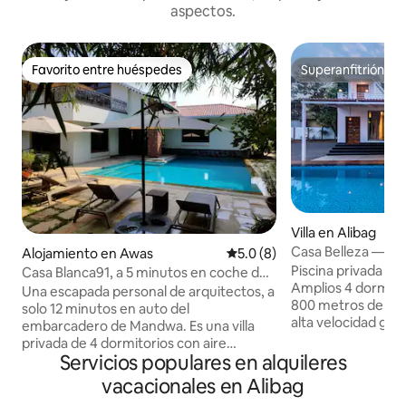
aspectos.
Favorito entre huéspedes
Superanfitrión
Favorito entre huéspedes
Superanfitrión
Villa en Alibag
Casa Belleza — Vill
Alojamiento en Awas
Calificación promedio: 5.0 de
5.0 (8)
Kihim Alibag
Piscina privada (2
Casa Blanca91, a 5 minutos en coche del
Amplios 4 dormito
embarcadero de Mandwa
Una escapada personal de arquitectos, a
800 metros de la p
solo 12 minutos en auto del
alta velocidad gra
embarcadero de Mandwa. Es una villa
barbacoa Aire ac
privada de 4 dormitorios con aire
Tablero de Carr
Servicios populares en alquileres
acondicionado y piscina. Una amplia sala
tamaño king con 
de estar, jardines ajardinados, área de
vacacionales en Alibag
viscoelástica. Serv
barbacoa, piscina, estacionamiento