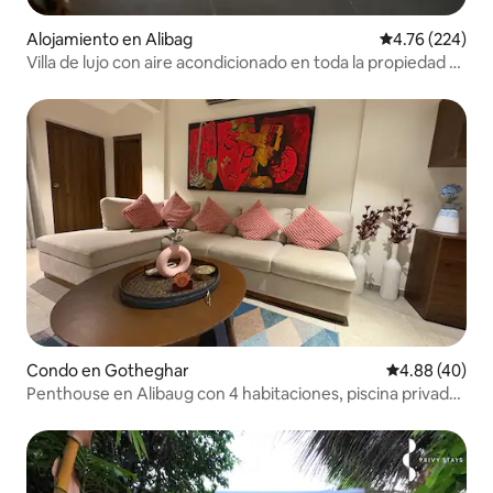
Alojamiento en Alibag
Calificación pr
4.76 (224)
Villa de lujo con aire acondicionado en toda la propiedad y
que admite mascotas, Alibaug
Condo en Gotheghar
Calificación p
4.88 (40)
Penthouse en Alibaug con 4 habitaciones, piscina privada
y admisión de mascotas