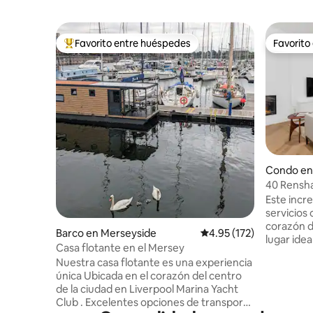
Favorito entre huéspedes
Favorito
Favorito entre huéspedes preferido
Favorito
Condo en 
40 Rensh
capacidad
Este incr
de la ciud
servicios
corazón de
Barco en Merseyside
Calificación promedio: 
4.95 (172)
lugar idea
Casa flotante en el Mersey
nuestra increíb
Nuestra casa flotante es una experiencia
calle Ren
única Ubicada en el corazón del centro
de la esta
de la ciudad en Liverpool Marina Yacht
Street y 
Club . Excelentes opciones de transporte
los lugare