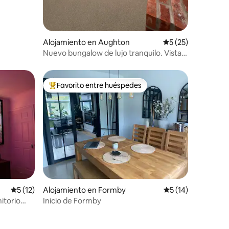
Alojamiento en Aughton
Calificación promed
5 (25)
Nuevo bungalow de lujo tranquilo. Vista
al campo.
Favorito entre huéspedes
Favorito entre huéspedes preferido
Calificación promedio: 5 de 5, 12 reseñas
5 (12)
Alojamiento en Formby
Calificación prome
5 (14)
itorio
Inicio de Formby