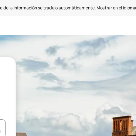
e de la información se tradujo automáticamente. 
Mostrar en el idioma
n las teclas de flecha hacia arriba y hacia abajo o explora con el tact