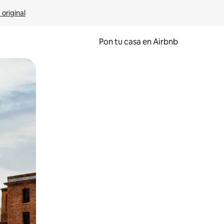
 original
Pon tu casa en Airbnb
o o desliza el dedo.