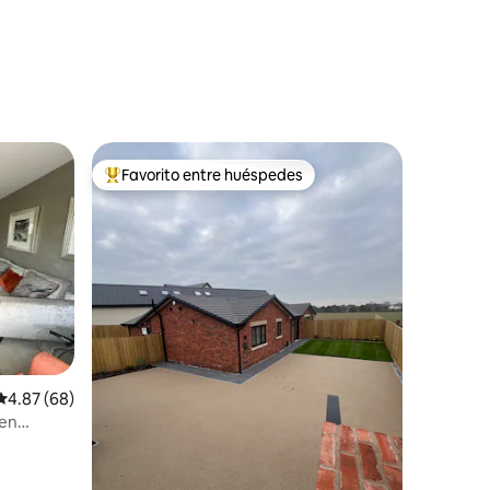
Favorito entre huéspedes
Favorito entre huéspedes preferido
Calificación promedio: 4.87 de 5, 68 reseñas
4.87 (68)
 en