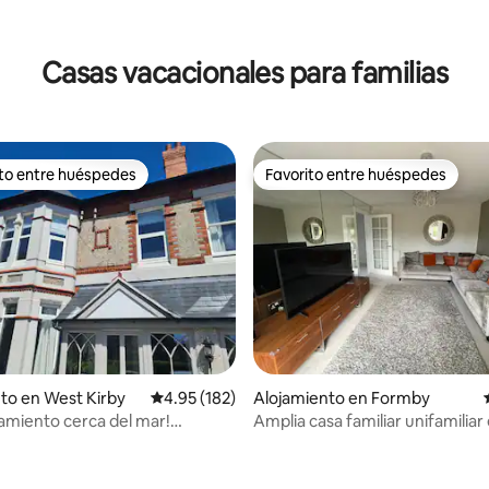
4.92 de 5, 163 reseñas
Casas vacacionales para familias
ito entre huéspedes
Favorito entre huéspedes
 entre huéspedes preferido
Favorito entre huéspedes
 4.95 de 5, 61 reseñas
to en West Kirby
Calificación promedio: 4.95 de 5, 182 reseñas
4.95 (182)
Alojamiento en Formby
jamiento cerca del mar!
Amplia casa familiar unifamiliar
 para 8 personas. ¡Punto de
Formby