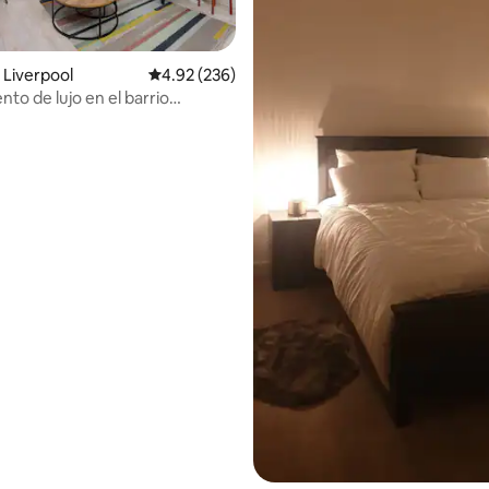
4.78 de 5, 110 reseñas
Liverpool
Calificación promedio: 4.92 de 5, 236 reseñas
4.92 (236)
to de lujo en el barrio
o