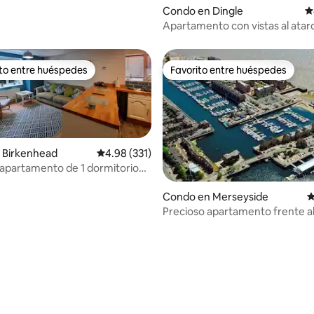
Condo en Dingle
C
Apartamento con vistas al atar
ito entre huéspedes
Favorito entre huéspedes
 entre huéspedes preferido
Favorito entre huéspedes
 Birkenhead
Calificación promedio: 4.98 de 5, 331 reseñas
4.98 (331)
 apartamento de 1 dormitorio
amiento fuera de la carretera
Condo en Merseyside
C
Precioso apartamento frente al