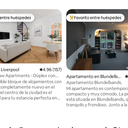
 entre huéspedes
Favorito entre huéspedes
 entre huéspedes
Favorito entre huéspedes prefe
Liverpool
Calificación promedio: 4.96 de 5, 157 reseñas
4.96 (157)
aw Apartments - Dúplex con
Apartamento en Blundellsan
C
 para 2 personas en el centro
eíble bloque de alojamientos con
ds
Apartamento Blundellsands.
ad
 completamente nuevo en el
Mi apartamento es contempor
l centro de la ciudad es el
compacto y muy cómodo. La p
4.95 de 5, 172 reseñas
l para tu estancia perfecta en
está situada en Blundellsands, 
le ciudad. Situado en la
tranquilo y frondoso. Junto a la
shaw, a un par de minutos a pie
ferrocarril de Liverpool a South
ción principal de trenes Lime
a 7 minutos a pie de la estación
a no más de 10 minutos de todos
(Liverpool en 20 minutos, Sout
s de interés y atracciones del
25 minutos). Los Hombres de H