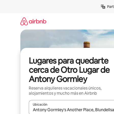
Omite
Part
el
contenido
Lugares para quedarte
cerca de Otro Lugar de
Antony Gormley
Reserva alquileres vacacionales únicos,
alojamientos y mucho más en Airbnb
Ubicación
Cuando los resultados estén disponibles, navega co