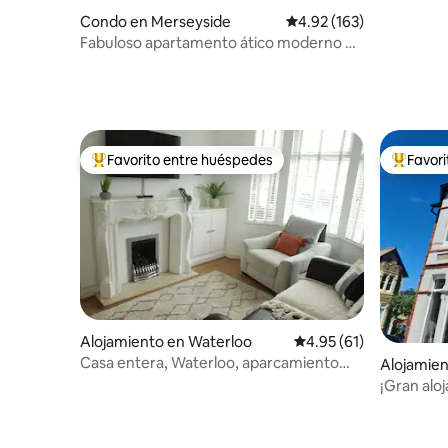
Condo en Merseyside
Calificación promedio: 
4.92 (163)
Fabuloso apartamento ático moderno de
2 dormitorios.
Favorito entre huéspedes
Favor
Favorito entre huéspedes preferido
Favorito
Alojamiento en Waterloo
Calificación promedio:
4.95 (61)
Casa entera, Waterloo, aparcamiento
Alojamien
gratuito en la calle
¡Gran alo
Capacidad
carga EV!