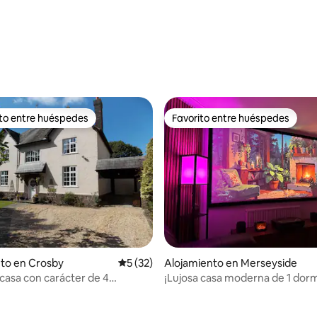
ito entre huéspedes
Favorito entre huéspedes
 entre huéspedes preferido
Favorito entre huéspedes
to en Crosby
Calificación promedio: 5 de 5, 32 reseñas
5 (32)
Alojamiento en Merseyside
asa con carácter de 4
¡Lujosa casa moderna de 1 dorm
os con jacuzzi.
con sala de cine!