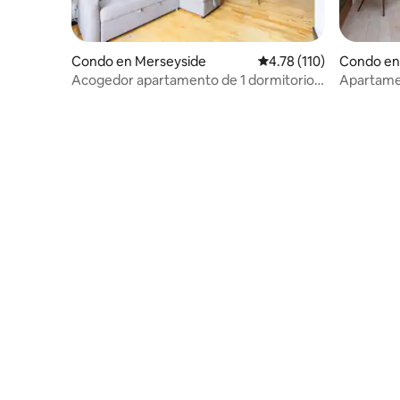
Condo en Merseyside
Calificación promedio: 
4.78 (110)
Condo en 
Acogedor apartamento de 1 dormitorio |
Apartamen
Junto a Lime Street
georgian