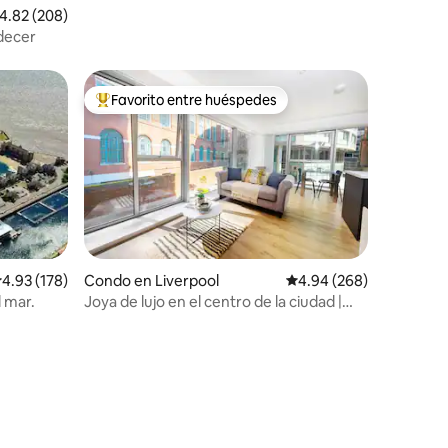
alificación promedio: 4.82 de 5, 208 reseñas
4.82 (208)
decer
Favorito entre huéspedes
Favorito entre huéspedes preferido
alificación promedio: 4.93 de 5, 178 reseñas
4.93 (178)
Condo en Liverpool
Calificación promedio: 
4.94 (268)
 mar.
Joya de lujo en el centro de la ciudad |
Ubicación privilegiada