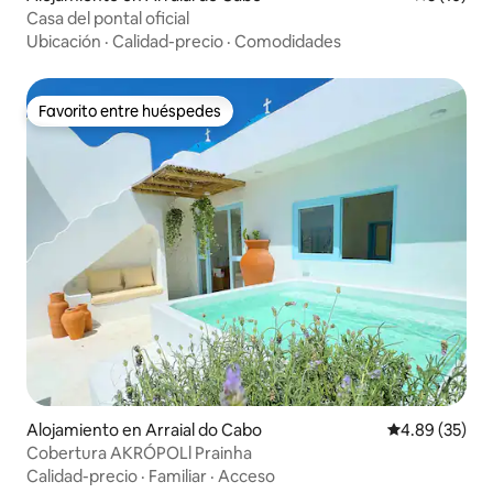
Casa del pontal oficial
Ubicación
·
Calidad-precio
·
Comodidades
Favorito entre huéspedes
Favorito entre huéspedes
Alojamiento en Arraial do Cabo
Calificación p
4.89 (35)
Cobertura AKRÓPOLl Prainha
Calidad-precio
·
Familiar
·
Acceso