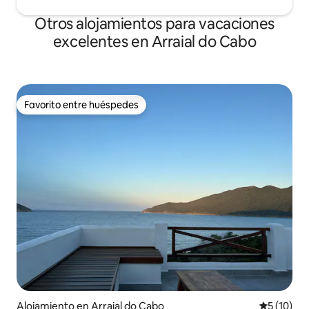
Otros alojamientos para vacaciones
excelentes en Arraial do Cabo
Favorito entre huéspedes
Favorito entre huéspedes
Alojamiento en Arraial do Cabo
Calificaci
5 (10)