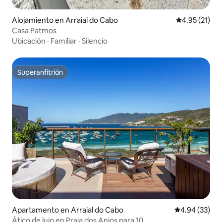
Alojamiento en Arraial do Cabo
Calificación 
4.95 (21)
Casa Patmos
Ubicación
·
Familiar
·
Silencio
Superanfitrión
Superanfitrión
Apartamento en Arraial do Cabo
Calificación p
4.94 (33)
Ático de lujo en Praia dos Anjos para 10