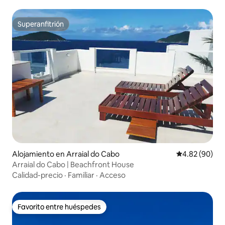
Superanfitrión
Superanfitrión
Alojamiento en Arraial do Cabo
Calificación p
4.82 (90)
Arraial do Cabo | Beachfront House
Calidad-precio
·
Familiar
·
Acceso
Favorito entre huéspedes
Favorito entre huéspedes