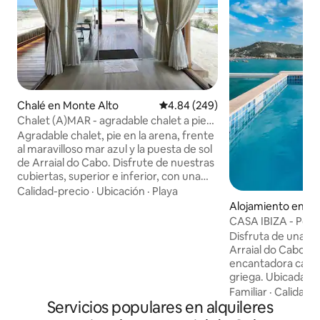
Chalé en Monte Alto
Calificación promedio: 4.84 de 5
4.84 (249)
Chalet (A)MAR - agradable chalet a pie
de playa
Agradable chalet, pie en la arena, frente
al maravilloso mar azul y la puesta de sol
de Arraial do Cabo. Disfrute de nuestras
cubiertas, superior e inferior, con una
vista impresionante, en un ambiente
Calidad-precio
·
Ubicación
·
Playa
relajante. Nuestra casa está finamente
Alojamiento en Arr
terminada, decorada con un estilo
bo
CASA IBIZA - Pontal
informal y equipada con una cocina con
do Cabo - Río de J
Disfruta de una ex
utensilios. Estamos a 6,5 km, 13 minutos,
Arraial do Cabo al
del aeropuerto de Cabo Frio-RJ. El chalé
encantadora casa 
se encuentra en Monte Alto, un pueblo
griega. Ubicada en
muy tranquilo, sencillo y rústico, a 15 km
de las regiones m
Familiar
·
Calidad-
de Arraial. ¡Relájese en este espacio
Servicios populares en alquileres
ciudad, combina e
tranquilo y elegante!
Mediterráneo con e