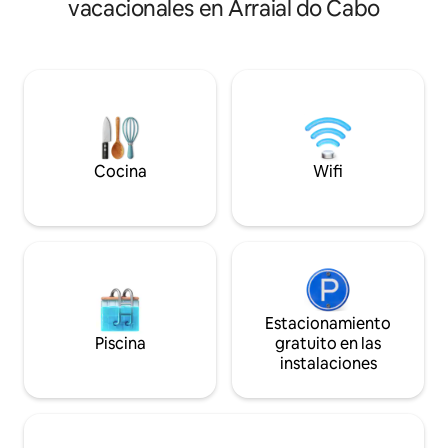
vacacionales en Arraial do Cabo
“Caribe brasileño
minimalista, la ca
exclusividad y un 
para tus vacacion
punto privilegiado 
mar de Arraial, u
espectáculo al ama
Cocina
Wifi
Estacionamiento
Piscina
gratuito en las
instalaciones