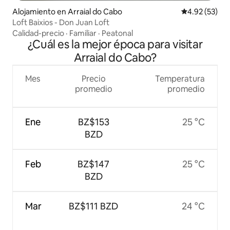
Alojamiento en Arraial do Cabo
Calificación 
4.92 (53)
Loft Baixios - Don Juan Loft
Calidad-precio
·
Familiar
·
Peatonal
¿Cuál es la mejor época para visitar
Arraial do Cabo?
Mes
Precio
Temperatura
promedio
promedio
Ene
BZ$153
25 °C
BZD
Feb
BZ$147
25 °C
BZD
Mar
BZ$111 BZD
24 °C