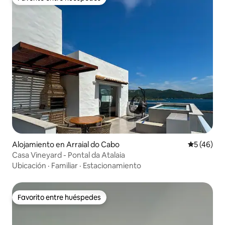
Favorito entre huéspedes
Alojamiento en Arraial do Cabo
Calificaci
5 (46)
Casa Vineyard - Pontal da Atalaia
Ubicación
·
Familiar
·
Estacionamiento
Favorito entre huéspedes
Favorito entre huéspedes