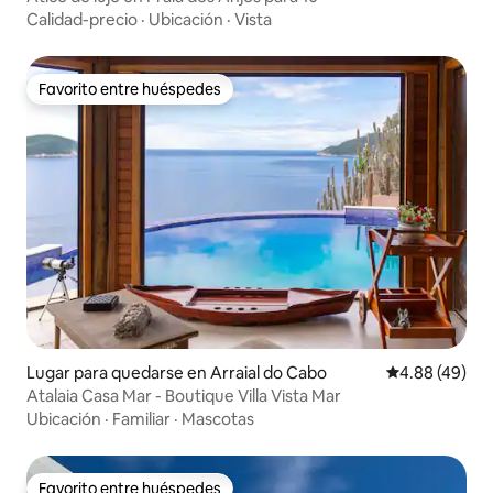
Calidad-precio
·
Ubicación
·
Vista
Favorito entre huéspedes
Favorito entre huéspedes
Lugar para quedarse en Arraial do Cabo
Calificación p
4.88 (49)
Atalaia Casa Mar - Boutique Villa Vista Mar
Ubicación
·
Familiar
·
Mascotas
Favorito entre huéspedes