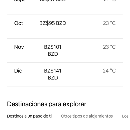
Oct
BZ$95 BZD
23 °C
Nov
BZ$101
23 °C
BZD
Dic
BZ$141
24 °C
BZD
Destinaciones para explorar
Destinos a un paso de ti
Otros tipos de alojamientos
Los 