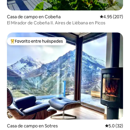
Casa de campo en Cobeña
Calificación pr
4.95 (207)
El Mirador de Cobeña II. Aires de Liébana en Picos
Favorito entre huéspedes
Favorito entre huéspedes preferido
Casa de campo en Sotres
Calificación
5.0 (32)