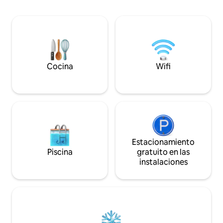
dormitorio con bañera integrada e
de Asturias, y pu
increíbles vistas al mar. LamiCasina está
sidrerías y restaur
en un paraje natural excepcional. Mar y
de vanguardia. Un 
montaña.
para descansar tra
mar, montaña y b
Cocina
Wifi
Estacionamiento
Piscina
gratuito en las
instalaciones