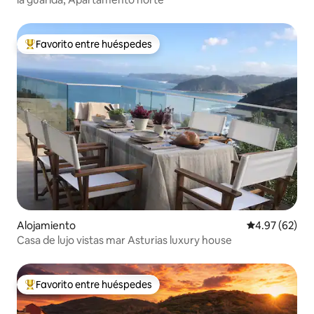
Favorito entre huéspedes
Favorito entre huéspedes preferido
Alojamiento
Calificación p
4.97 (62)
Casa de lujo vistas mar Asturias luxury house
Favorito entre huéspedes
Favorito entre huéspedes preferido