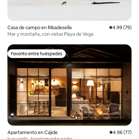
Casa de campo en Ribadesella
Calificación p
4.99 (79)
Mar y montaña, con vistas Playa de Vega
Favorito entre huéspedes
Favorito entre huéspedes
Apartamento en Cajide
Calificación p
4.96 (77)
la guarida, Apartamento norte