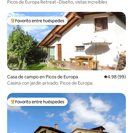
Picos de Europa Retreat -Diseño, vistas increíbles
Favorito entre huéspedes
Favorito entre huéspedes preferido
Casa de campo en Picos de Europa
Calificación p
4.98 (99)
Casina con jardín privado. Picos de Europa.
Favorito entre huéspedes
Favorito entre huéspedes preferido