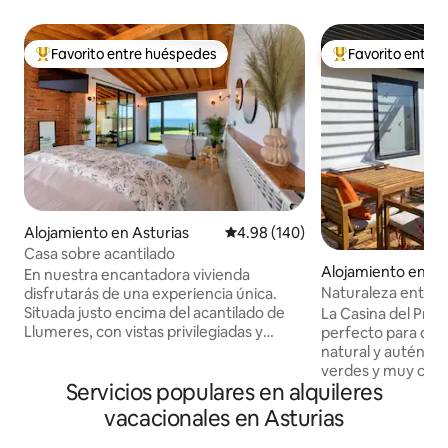
Favorito entre huéspedes
Favorito entre
Favorito entre huéspedes preferido
Favorito entre hu
Alojamiento en Asturias
Calificación promedio: 4.98 de 5
4.98 (140)
Casa sobre acantilado
Alojamiento en C
En nuestra encantadora vivienda
Naturaleza entre 
disfrutarás de una experiencia única.
casina del Prau
Situada justo encima del acantilado de
La Casina del Prau
Llumeres, con vistas privilegiadas y
perfecto para desc
directas al Faro Peñas, lugar de gran
natural y auténti
interés y demanda en el Principado de
verdes y muy cerca
Servicios populares en alquileres
Asturias. Se compone de un espacioso
amantes del sender
salón y cocina totalmente equipada, dos
gastronomía local,
vacacionales en Asturias
terrazas (ambas con vistas al mar) baño
playas y rutas esp
completo, zona relax y un amplísimo
minutos encontrar