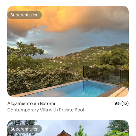
Superanfitrión
Superanfitrión
Alojamiento en Batumi
Calificaci
5 (12)
Contemporary Villa with Private Pool
Superanfitrión
Superanfitrión