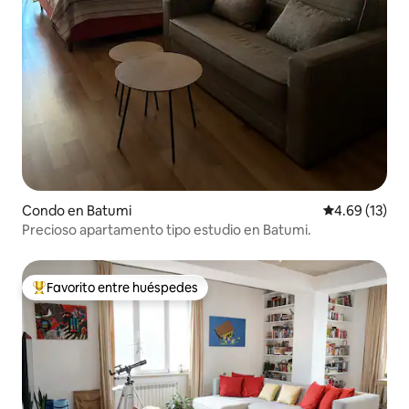
Condo en Batumi
Calificación 
4.69 (13)
Precioso apartamento tipo estudio en Batumi.
Favorito entre huéspedes
Favorito entre huéspedes preferido