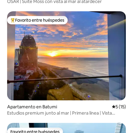
OSAR | Suite Moss con vista al mar al atardecer
Favorito entre huéspedes
Favorito entre huéspedes preferido
Apartamento en Batumi
Calificaci
5 (15)
Estudios premium junto al mar | Primera línea | Vista
panorámica al mar
Favorito entre huéspedes