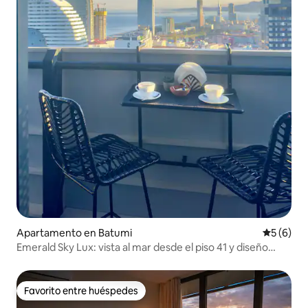
Apartamento en Batumi
Calificac
5 (6)
Emerald Sky Lux: vista al mar desde el piso 41 y diseño
bohemio
Favorito entre huéspedes
Favorito entre huéspedes