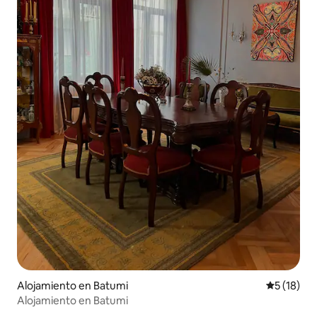
Alojamiento en Batumi
Calificaci
5 (18)
Alojamiento en Batumi