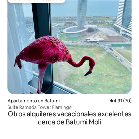
Favorito entre huéspedes
Apartamento en Batumi
Calificación 
4.91 (70)
Suite Ramada Tower Flamingo
Otros alquileres vacacionales excelentes
cerca de Batumi Moli