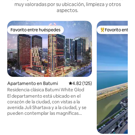
muy valoradas por su ubicación, limpieza y otros
aspectos.
Favorito entre huéspedes
Favorito entre
Favorito entre huéspedes
Favorito entre hu
Apartamento en Batumi
Calificación promedio: 4.82 de 5
4.82 (125)
Residencia clásica Batumi White Glod
El departamento está ubicado en el
corazón de la ciudad, con vistas a la
avenida Juli Shartava y a la ciudad, y se
pueden contemplar las magníficas
puestas de sol sobre el Mar Negro de
Batumi. El departamento es un
apartamento de estilo hotelero en los