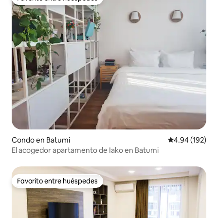
Favorito entre huéspedes
Condo en Batumi
Calificación pr
4.94 (192)
El acogedor apartamento de Iako en Batumi
Favorito entre huéspedes
Favorito entre huéspedes