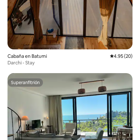
Cabaña en Batumi
Calificación p
4.95 (20)
Darchi - Stay
Superanfitrión
Superanfitrión