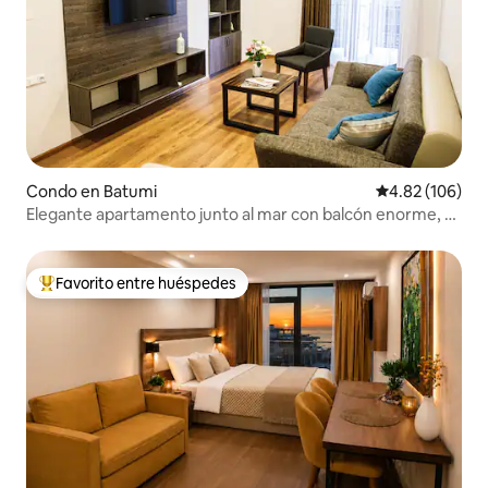
Condo en Batumi
Calificación pr
4.82 (106)
Elegante apartamento junto al mar con balcón enorme, 2
dormitorios
Favorito entre huéspedes
Favorito entre huéspedes preferido