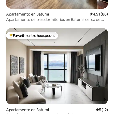
Apartamento en Batumi
Calificación 
4.91 (86)
Apartamento de tres dormitorios en Batumi, cerca del
mar
Favorito entre huéspedes
Favorito entre huéspedes preferido
Apartamento en Batumi
Calificaci
5 (12)