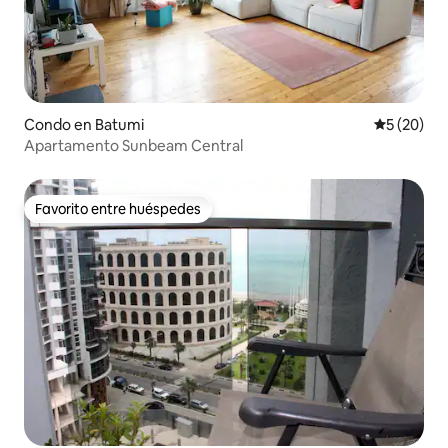
Condo en Batumi
Calificaci
5 (20)
Apartamento Sunbeam Central
Favorito entre huéspedes
Favorito entre huéspedes