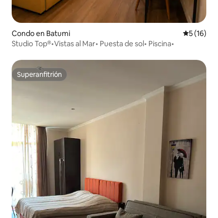
Condo en Batumi
Calificaci
5 (16)
Studio Top®•Vistas al Mar• Puesta de sol• Piscina•
Superanfitrión
Superanfitrión