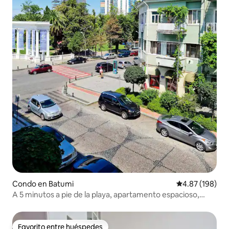
Condo en Batumi
Calificación pr
4.87 (198)
A 5 minutos a pie de la playa, apartamento espacioso,
vistas al parque.
Favorito entre huéspedes