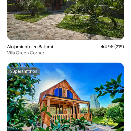
Alojamiento en Batumi
Calificación pr
4.96 (219)
Villa Green Corner
Superanfitrión
Superanfitrión