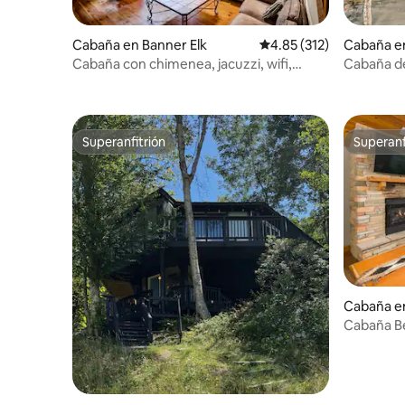
Cabaña en Banner Elk
Calificación promedio: 
4.85 (312)
Cabaña e
Cabaña con chimenea, jacuzzi, wifi,
Cabaña de
parrilla y mesa de juegos
Gilligan
Superanfitrión
Superanf
Superanfitrión
Superanf
Cabaña e
Cabaña Bea
pistas!