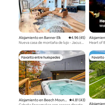
Alojamiento en Banner Elk
Calificación promedio:
4.96 (45)
Alojamie
n
Nueva casa de montaña de lujo - Jacuzzi
Heart of 
- Vistas de 100 millas
de concie
Favorito entre huéspedes
Favorito
Favorito entre huéspedes
Favorito
Alojamiento en Beech Mount
Calificación promedio:
4.81 (43)
Alojamie
ain
Cabaña Snowmaker con acceso directo a