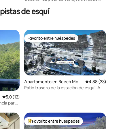
trasero: acceso directo a las pistas de
pistas de esquí
esquí
Favorito entre huéspedes
Favorito entre huéspedes
Apartamento en Beech Mou
Calificación promedio:
4.88 (33)
ntain
Patio trasero de la estación de esquí. A
pie de ascensores, cervecería ycafé
Calificación promedio: 5.0 de 5, 12 reseñas
5.0 (12)
encia para
Favorito entre huéspedes
Favorito entre huéspedes preferido