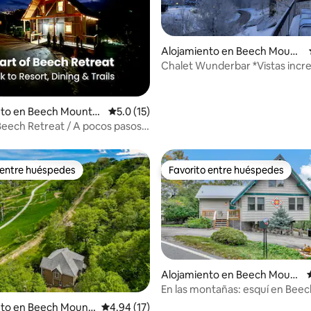
Alojamiento en Beech Mount
ain
Chalet Wunderbar *Vistas increí
pie de pistas!*
 4.96 de 5, 45 reseñas
nto en Beech Mountai
Calificación promedio: 5.0 de 5, 15 reseñas
5.0 (15)
Beech Retreat / A pocos pasos
rtos*tiendas*comida
 entre huéspedes
Favorito entre huéspedes
 entre huéspedes
Favorito entre huéspedes
Alojamiento en Beech Mount
ain
En las montañas: esquí en Beec
 4.81 de 5, 43 reseñas
Mountain y jacuzzi
nto en Beech Mount
Calificación promedio: 4.94 de 5, 17 reseñas
4.94 (17)