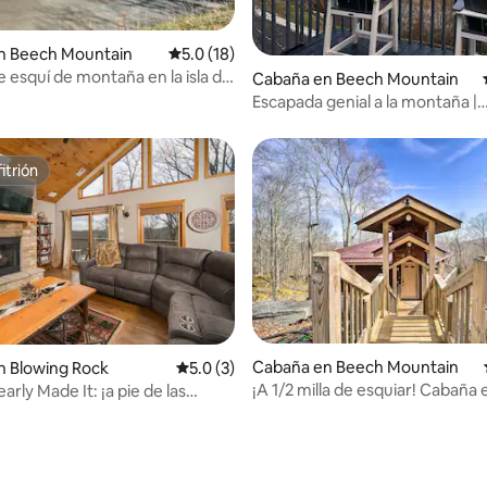
4.85 de 5, 312 reseñas
n Beech Mountain
Calificación promedio: 5.0 de 5, 18 reseñas
5.0 (18)
 esquí de montaña en la isla de
Cabaña en Beech Mountain
Escapada genial a la montaña |
Senderismo y ciclismo | Vista a l
montaña | Jacuzzi
itrión
itrión
Cabaña en Beech Mountain
n Blowing Rock
Calificación promedio: 5.0 de 5, 3 reseñas
5.0 (3)
¡A 1/2 milla de esquiar! Cabaña
rly Made It: ¡a pie de las
Mountain con terraza