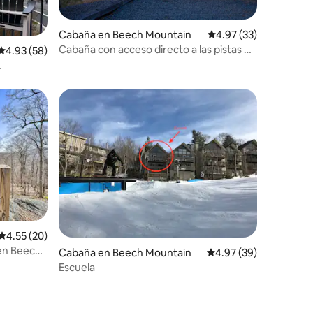
Cabaña en Beech Mountain
Calificación promedio:
4.97 (33)
Cabaña con acceso directo a las pistas de
Calificación promedio: 4.93 de 5, 58 reseñas
4.93 (58)
esquí, jacuzzi, sala de juegos, a un paso
de la ciudad
a
Calificación promedio: 4.55 de 5, 20 reseñas
4.55 (20)
 en Beech
Cabaña en Beech Mountain
Calificación promedio:
4.97 (39)
Escuela