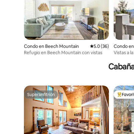
Condo en Beech Mountain
Calificación promedio
5.0 (36)
Condo en 
Refugio en Beech Mountain con vistas
Vistas a 
privilegi
Cabañas
Superanfitrión
Favor
Superanfitrión
Favorito