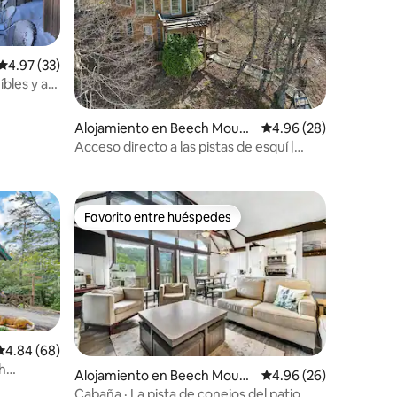
Calificación promedio: 4.97 de 5, 33 reseñas
4.97 (33)
bles y a
Alojamiento en Beech Mount
Calificación promedio:
4.96 (28)
ain
Acceso directo a las pistas de esquí |
Amplia casa circular | Acogedora
Favorito entre huéspedes
Favorito entre huéspedes
Calificación promedio: 4.84 de 5, 68 reseñas
4.84 (68)
h
Alojamiento en Beech Mount
Calificación promedio:
4.96 (26)
ain
Cabaña · La pista de conejos del patio