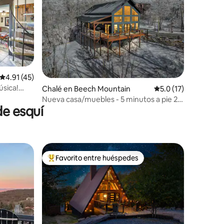
Calificación promedio: 4.91 de 5, 45 reseñas
4.91 (45)
úsica!
Chalé en Beech Mountain
Calificación promedi
5.0 (17)
Nueva casa/muebles - 5 minutos a pie 2
de esquí
pistas
Favorito entre huéspedes
Favorito entre huéspedes preferido