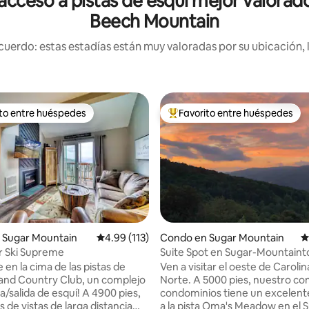
acceso a pistas de esquí mejor valorado
Beech Mountain
uerdo: estas estadías están muy valoradas por su ubicación, 
ito entre huéspedes
Favorito entre huéspedes
 entre huéspedes preferido
Favorito entre huéspedes prefe
4.97 de 5, 106 reseñas
 Sugar Mountain
Calificación promedio: 4.99 de 5, 113 reseñas
4.99 (113)
Condo en Sugar Mountain
C
r Ski Supreme
Suite Spot en Sugar-Mountaint
Breezes.
en la cima de las pistas de
Ven a visitar el oeste de Carolin
 and Country Club, un complejo
Norte. A 5000 pies, nuestro co
/salida de esquí! A 4900 pies,
condominios tiene un excelent
s de vistas de larga distancia
a la pista Oma's Meadow en el 