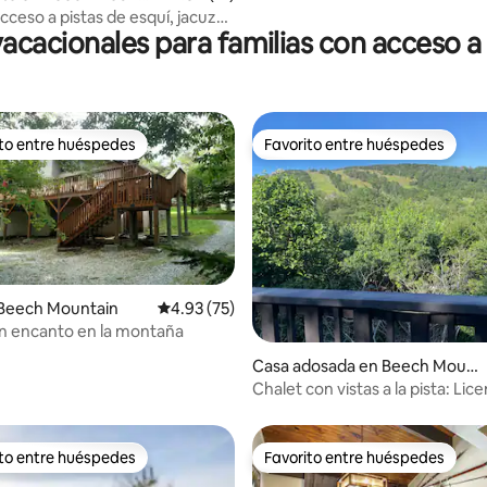
ceso a pistas de esquí, jacuzzi,
acacionales para familias con acceso a 
regadero, 16 plazas
ito entre huéspedes
Favorito entre huéspedes
 entre huéspedes preferido
Favorito entre huéspedes
 Beech Mountain
Calificación promedio: 4.93 de 5, 75 reseñas
4.93 (75)
n encanto en la montaña
4.91 de 5, 403 reseñas
Casa adosada en Beech Mount
ain
Chalet con vistas a la pista: Lic
relajarse - Steps2Slopes
ito entre huéspedes
Favorito entre huéspedes
 entre huéspedes preferido
Favorito entre huéspedes