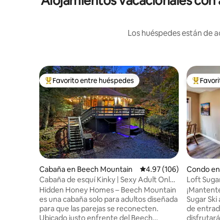
Alojamientos vacacionales con 
Los huéspedes están de ac
Favorito entre huéspedes
Favor
Favorito entre huéspedes preferido
Favorito
Cabaña en Beech Mountain
Calificación promedio: 
4.97 (106)
Condo en
Cabaña de esquí Kinky | Sexy Adult Only |
Loft Suga
BDSM Themed
Hidden Honey Homes – Beech Mountain
¡Mantente 
es una cabaña solo para adultos diseñada
Sugar Ski
para que las parejas se reconecten.
de entrada
Ubicado justo enfrente del Beech
disfrutará