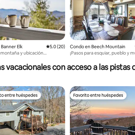
: 5.0 de 5, 36 reseñas
Banner Elk
Calificación promedio: 5.0 de 5, 20 reseñas
5.0 (20)
Condo en Beech Mountain
la montaña y ubicación
¡Pasos para esquiar, pueblo y m
ada en Beech Mountain
¡Vistas internas!
 vacacionales con acceso a las pistas 
ito entre huéspedes
Favorito entre huéspedes
 entre huéspedes preferido
Favorito entre huéspedes