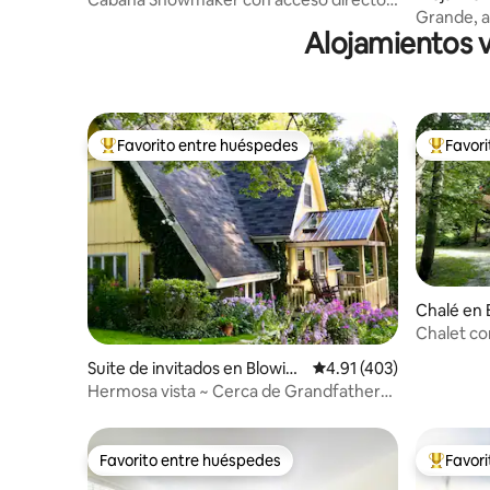
ain
Grande, ac
las pistas de esquí
Alojamientos v
bar con f
Favorito entre huéspedes
Favor
Favorito entre huéspedes preferido
Favorito
Chalé en
Chalet co
Suite de invitados en Blowin
Calificación promedio: 
4.91 (403)
g Rock
Hermosa vista ~ Cerca de Grandfather
Mountain y senderismo
Favorito entre huéspedes
Favor
Favorito entre huéspedes
Favorito