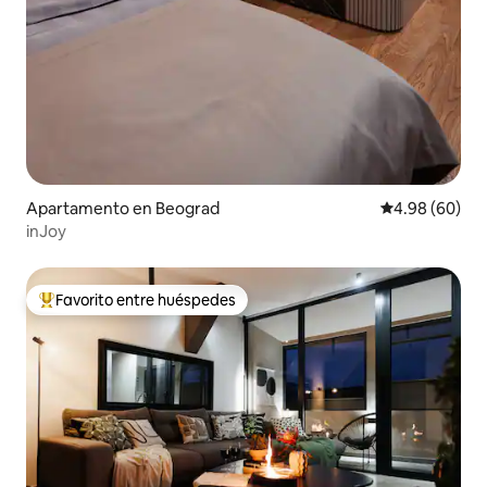
Apartamento en Beograd
Calificación p
4.98 (60)
inJoy
Favorito entre huéspedes
Favorito entre huéspedes preferido