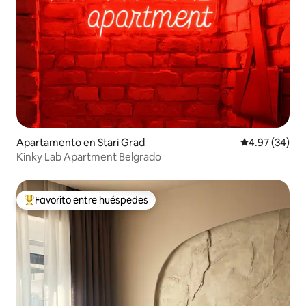
Apartamento en Stari Grad
Calificación p
4.97 (34)
Kinky Lab Apartment Belgrado
Favorito entre huéspedes
Favorito entre huéspedes preferido