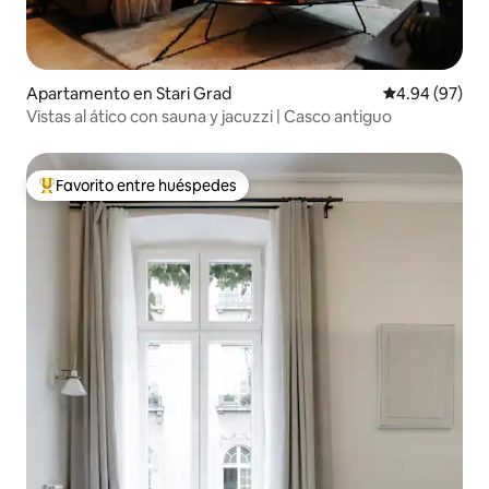
Apartamento en Stari Grad
Calificación p
4.94 (97)
Vistas al ático con sauna y jacuzzi | Casco antiguo
Favorito entre huéspedes
Favorito entre huéspedes preferido