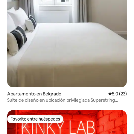
Apartamento en Belgrado
Calificación
5.0 (23)
Suite de diseño en ubicación privilegiada Superstring
Home
Favorito entre huéspedes
Favorito entre huéspedes