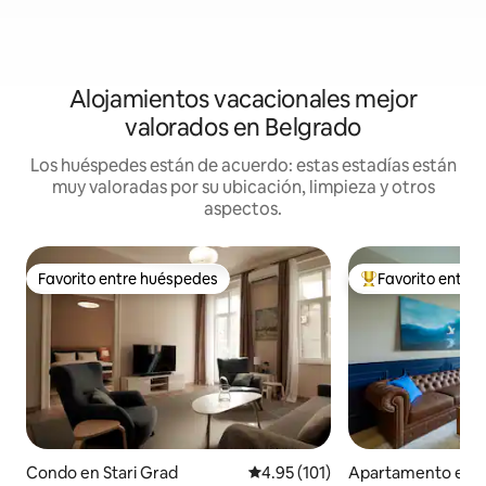
Alojamientos vacacionales mejor
valorados en Belgrado
Los huéspedes están de acuerdo: estas estadías están
muy valoradas por su ubicación, limpieza y otros
aspectos.
Favorito entre huéspedes
Favorito entre
Favorito entre huéspedes
Favorito entre hu
Condo en Stari Grad
Calificación promedio: 4.95 de 5
4.95 (101)
Apartamento en B