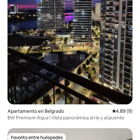
Apartamento en Belgrado
Calificación 
4.89 (9)
BW Premium Aqua | Vista panorámica al río y al puente
Favorito entre huéspedes