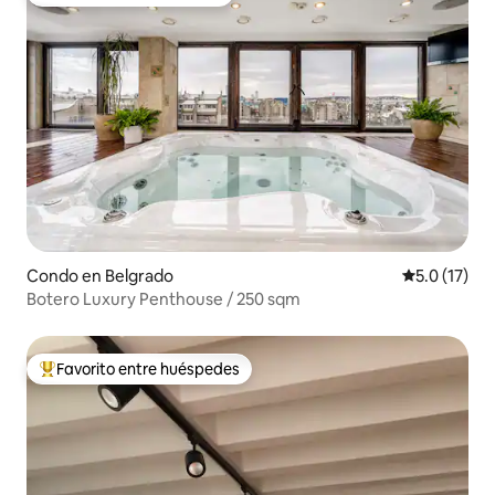
Favorito entre huéspedes
Condo en Belgrado
Calificación
5.0 (17)
Botero Luxury Penthouse / 250 sqm
Favorito entre huéspedes
Favorito entre huéspedes preferido