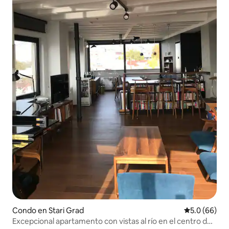
Condo en Stari Grad
Calificación
5.0 (66)
Excepcional apartamento con vistas al río en el centro de