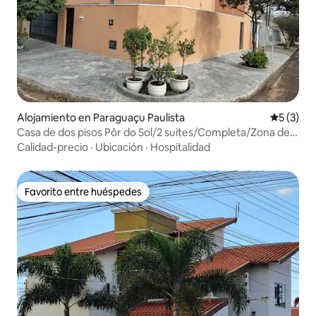
Alojamiento en Paraguaçu Paulista
Calificac
5 (3)
Casa de dos pisos Pôr do Sol/2 suites/Completa/Zona de
esparcimiento
Calidad-precio
·
Ubicación
·
Hospitalidad
Favorito entre huéspedes
Favorito entre huéspedes