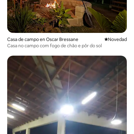
Casa de campo en Oscar Bressane
Lugar para ho
Novedad
Casa no campo com fogo de chão e pôr do sol