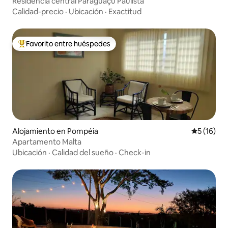
Residencia central Paraguaçu Paulista
Calidad-precio
·
Ubicación
·
Exactitud
Favorito entre huéspedes
Favorito entre huéspedes preferido
Alojamiento en Pompéia
Calificaci
5 (16)
Apartamento Malta
Ubicación
·
Calidad del sueño
·
Check-in