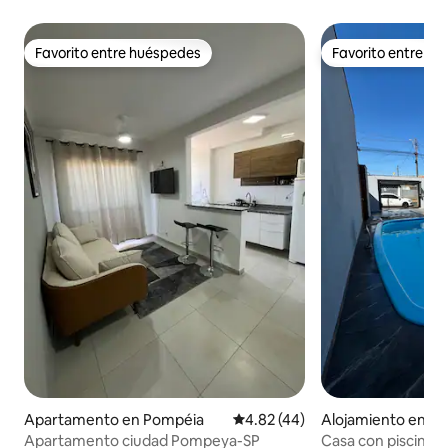
Favorito entre huéspedes
Favorito entre h
Favorito entre huéspedes
Favorito entre h
Apartamento en Pompéia
Calificación promedio: 4.82 de 
4.82 (44)
Alojamiento en As
Apartamento ciudad Pompeya-SP
Casa con piscina y 