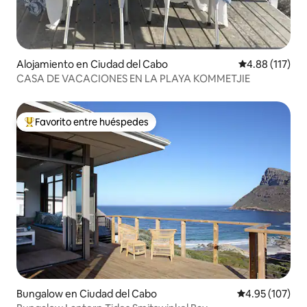
Alojamiento en Ciudad del Cabo
Calificación p
4.88 (117)
CASA DE VACACIONES EN LA PLAYA KOMMETJIE
Favorito entre huéspedes
Favorito entre huéspedes preferido
Bungalow en Ciudad del Cabo
Calificación p
4.95 (107)