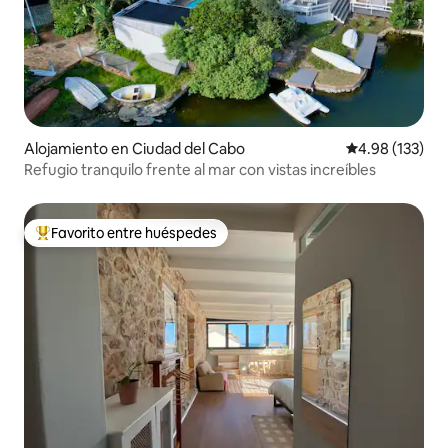
Alojamiento en Ciudad del Cabo
Calificación p
4.98 (133)
Refugio tranquilo frente al mar con vistas increíbles
Favorito entre huéspedes
Favorito entre huéspedes preferido