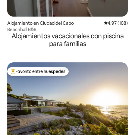
Alojamiento en Ciudad del Cabo
Calificación pr
4.97 (108)
Beachball B&B
Alojamientos vacacionales con piscina
para familias
Favorito entre huéspedes
Favorito entre huéspedes preferido