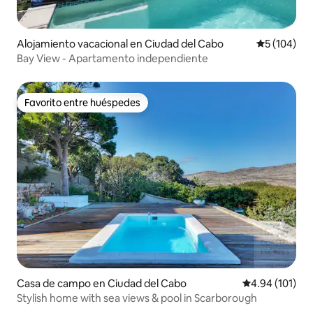
Alojamiento vacacional en Ciudad del Cabo
Calificació
5 (104)
Bay View - Apartamento independiente
Favorito entre huéspedes
Favorito entre huéspedes
Casa de campo en Ciudad del Cabo
Calificación p
4.94 (101)
Stylish home with sea views & pool in Scarborough