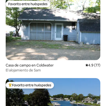
Favorito entre huéspedes
Favorito entre huéspedes
Casa de campo en Coldwater
Calificación
4.9 (77)
El alojamiento de Sam
Favorito entre huéspedes
Favorito entre huéspedes preferido