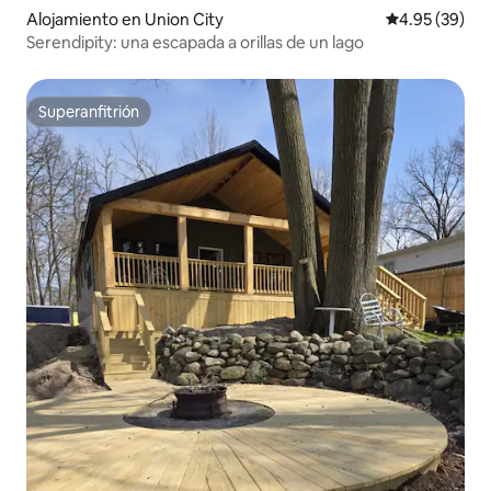
Alojamiento en Union City
Calificación p
4.95 (39)
Serendipity: una escapada a orillas de un lago
Superanfitrión
Superanfitrión