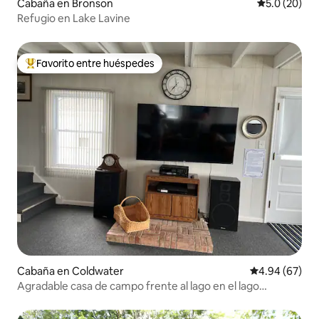
Cabaña en Bronson
Calificación
5.0 (20)
Refugio en Lake Lavine
Favorito entre huéspedes
Favorito entre huéspedes preferido
Cabaña en Coldwater
Calificación p
4.94 (67)
Agradable casa de campo frente al lago en el lago
Morrison