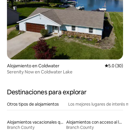
Alojamiento en Coldwater
Calificación
5.0 (30)
Serenity Now en Coldwater Lake
Destinaciones para explorar
Otros tipos de alojamientos
Los mejores lugares de interés 
Alojamientos vacacionales que admiten mascotas
Alojamientos con acceso al lago
Branch County
Branch County